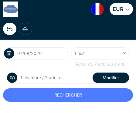
EUR
Séjour du
7 août
au
8 août
1 chambre / 2 adultes
Modifier